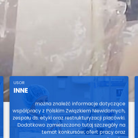
USOR
INNE
można znaleźć informacje dotyczące
współpracy z Polskim Związkiem Niewidomych,
zespołu ds. etyki oraz restrukturyzacji placówki.
Dodatkowo zamieszczono tutaj szczegóły na
e
temat konkursów, ofert pracy oraz