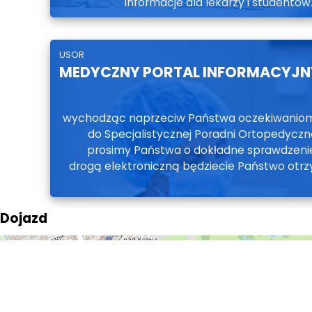
informacje dla lekarzy i studentów
USOR
MEDYCZNY PORTAL INFORMACYJN
wychodząc naprzeciw Państwa oczekiwaniom, 
do Specjalistycznej Poradni Ortopedycznej
prosimy Państwa o dokładne sprawdzenie
drogą elektroniczną będziecie Państwo ot
♿
Dojazd
+
−