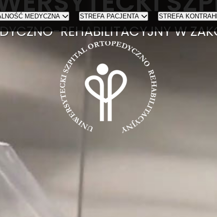
WERSYTECKI SZP
ALNOŚĆ MEDYCZNA
STREFA PACJENTA
STREFA KONTRAH
DYCZNO-REHABILITACYJNY W ZA