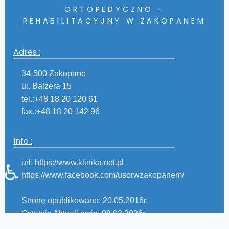
ORTOPEDYCZNO -
REHABILITACYJNY W ZAKOPANEM
Adres :
34-500 Zakopane
ul. Balzera 15
tel.:+48 18 20 120 61
fax.:+48 18 20 142 96
Info :
url: https://www.klinika.net.pl
♿
https://www.facebook.com/usorwzakopanem/
Stronę opublikowano: 20.05.2016r.
Ostatnia Aktualizacja: 08.03.2026r.