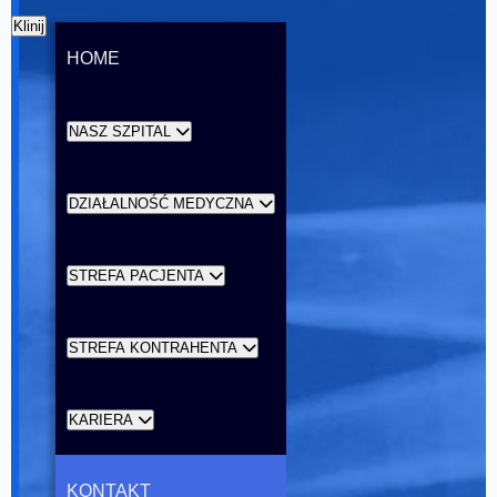
Klinij
HOME
NASZ SZPITAL
DZIAŁALNOŚĆ MEDYCZNA
STREFA PACJENTA
STREFA KONTRAHENTA
KARIERA
KONTAKT