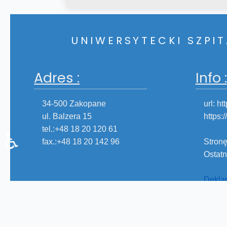
UNIWERSYTECKI SZPI
Adres :
Info :
34-500 Zakopane
url: ht
ul. Balzera 15
https
tel.:+48 18 20 120 61
♿
fax.:+48 18 20 142 96
Stronę
Ostatn
Deklar
Copyright © 2026 U