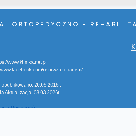
TAL ORTOPEDYCZNO - REHABILI
K
tps://www.klinika.net.pl
://www.facebook.com/usorwzakopanem/
 opublikowano: 20.05.2016r.
ia Aktualizacja: 08.03.2026r.
acja Dostępności
niwersytecki Szpital Ortopedyczno - Rehabilitacyjny w Zakopanem. Wszelkie