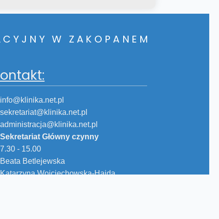
TACYJNY W ZAKOPANEM
ontakt:
info@klinika.net.pl
sekretariat@klinika.net.pl
administracja@klinika.net.pl
Sekretariat Główny czynny
7.30 - 15.00
Beata Betlejewska
Katarzyna Wojciechowska-Hajda
 prawa zastrzeżone.