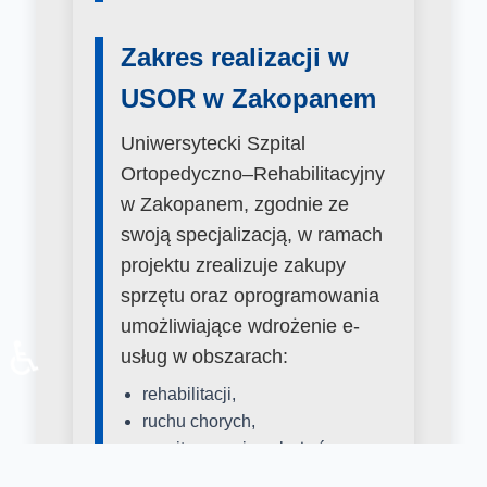
Zakres realizacji w
USOR w Zakopanem
Uniwersytecki Szpital
Ortopedyczno–Rehabilitacyjny
w Zakopanem, zgodnie ze
swoją specjalizacją, w ramach
projektu zrealizuje zakupy
sprzętu oraz oprogramowania
umożliwiające wdrożenie e-
♿
usług w obszarach:
rehabilitacji,
ruchu chorych,
monitorowania zakażeń,
gabinetów zabiegowych.